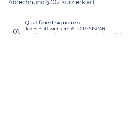
Abrechnung §302 kurz erklärt
Qualifiziert signieren
Jedes Blatt wird gemäß TR-RESISCAN
01.
qualifiziert gesiegelt, sodass Unveränderbarkeit
und Authentizität nachweisbar sind.
Imageverzeichnis erstellen
Die signierten Belege werden strukturiert
02.
gebündelt und eindeutig der Abrechnung
zugeordnet.
Sicher übertragen
Imageverzeichnis und Abrechnungsdaten
03.
werden verschlüsselt per SFTP an den
Kostenträger übermittelt.
Systemintegriert verarbeiten
Die Zuordnung der Belege zur Abrechnung
04.
erfolgt aus der bestehenden Systemlandschaft
heraus, ohne Systemwechsel.
Papier ablösen
Nach Ablauf der Aufbewahrungsfrist können