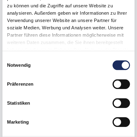
zu können und die Zugriffe auf unsere Website zu
analysieren. Außerdem geben wir Informationen zu Ihrer
Verwendung unserer Website an unsere Partner für
soziale Medien, Werbung und Analysen weiter. Unsere
Partner führen diese Informationen möglicherweise mit
weiteren Daten zusammen, die Sie ihnen bereitgestellt
haben oder die sie im Rahmen Ihrer Nutzung der Dienste
gesammelt haben. Unsere Datenschutzinformation finden
Einwilligungsauswahl
Sie unter:
Datenschutz
Notwendig
Impressum
Präferenzen
Statistiken
Marketing