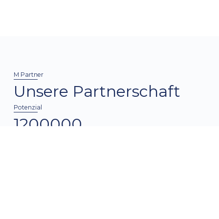
M Partner
Unsere Partnerschaft
Potenzial
1200000
Betreute Patient:innen unserer Kund:innen
* Angabe auf Basis einer freiwilligen Gästeumfrage
auf einem unserer letzten Events
Breite Vernetzung über alle Bereiche – ob
01.
Sanitätshaus, Hörgeräte, Diabetes, Homecare in
allen Ausprägungen und viele mehr.