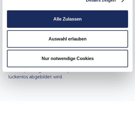
Verbesserte Logistikprozesse durch die
Alle Zulassen
Anbindung eines Lagerversandmoduls
Auswahl erlauben
Des Weiteren wurde ein Lagerversandmodul von
Ecovium angebunden. Dieses Modul verbessert die
Logistikprozesse, was zu einer schnelleren
Auftragsabwicklung führt. Die durchgängige Integration
Nur notwendige Cookies
dieser Systeme stellt sicher, dass der gesamte
Bestell-/Auftrags- und Lieferprozess effizient und
lückenlos abgebildet wird.
Fazit