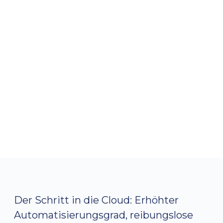
Spezialgebiet
Ableitende Inkontinenz, Transanale Irrigation,
Saugende Inkontinenz, Pflegehilfsmittel, Orthesen,
Stoma
Zielgruppe
Patient:innen
Markt
Deutschland
Der Schritt in die Cloud: Erhöhter
Automatisierungsgrad, reibungslose