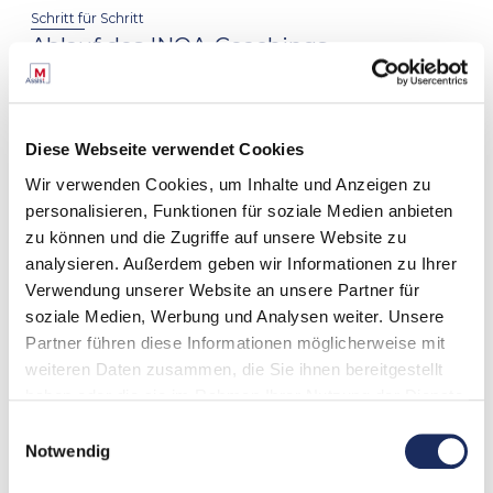
Schritt für Schritt
Ablauf des INQA-Coachings
1. Kostenfreies Vorgespräch:
Erste Einschätzung & Prüfung der Förderfähigkeit
2. Check-In bei INQA-Beratungsstelle:
Diese Webseite verwendet Cookies
Offizieller Start der Förderung
Wir verwenden Cookies, um Inhalte und Anzeigen zu
personalisieren, Funktionen für soziale Medien anbieten
3. Coaching-Phase:
Bis zu 12 Tage Begleitung durch autorisierte INQA-
zu können und die Zugriffe auf unsere Website zu
Coaching
analysieren. Außerdem geben wir Informationen zu Ihrer
Verwendung unserer Website an unsere Partner für
4. Abschluss & Ausblick:
soziale Medien, Werbung und Analysen weiter. Unsere
Ergebnisse sichern & weitere Schritte planen
Partner führen diese Informationen möglicherweise mit
weiteren Daten zusammen, die Sie ihnen bereitgestellt
haben oder die sie im Rahmen Ihrer Nutzung der Dienste
gesammelt haben. Unsere Datenschutzinformation finden
Einwilligungsauswahl
Sie unter:
Datenschutz
Notwendig
Voraussetzungen für Förderung