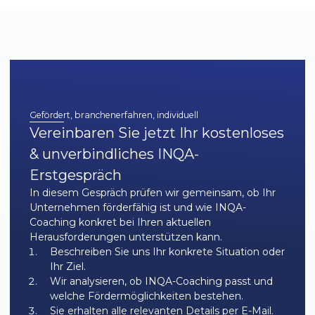
Innovationsstrategien:
Wie bleiben Sie auch in einem sich wandelnden
Gesundheitsmarkt wettbewerbsfähig?
– Sozialbeziehungen & Unternehmenskultur:
Wie schaffen Sie ein starkes Miteinander, das
Teamgeist und Motivation fördert?
Gefördert, branchenerfahren, individuell
– Arbeitsplatz der Zukunft, Arbeitszeit- &
Vereinbaren Sie jetzt Ihr kostenloses
Leistungspolitik:
& unverbindliches INQA-
Wie gestalten Sie moderne, flexible
Arbeitsmodelle, die zu Ihrem Team und Ihrer
Erstgespräch
Branche passen?
In diesem Gespräch prüfen wir gemeinsam, ob Ihr
Unternehmen förderfähig ist und wie INQA-
– Führung, berufliche Entwicklung & Karriere:
Coaching konkret bei Ihren aktuellen
Wie entwickeln Sie Führungskräfte und fördern
Herausforderungen unterstützen kann.
gezielt Potenziale im Unternehmen?
Beschreiben Sie uns Ihr konkrete Situation oder
Ihr Ziel.
All diese Themen werden nicht nur theoretisch
Wir analysieren, ob INQA-Coaching passt und
behandelt, sondern praxisnah und passgenau auf
welche Fördermöglichkeiten bestehen.
Ihre Herausforderungen im Gesundheitswesen
Sie erhalten alle relevanten Details per E-Mail.