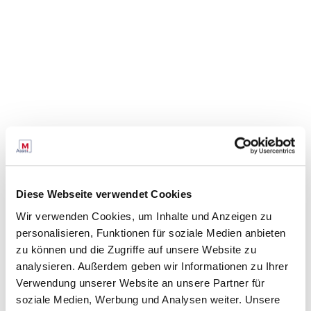
ganz Europa. In den letzten Jahren hat M Assist
sein Dienstleistungsangebot stark erweitert, u.a.
durch die Entwicklung eines innovativen
Digitalisierungsprogramms für seine Kunden
und eines eigenen Angebots an
Softwareanwendungen. Das Engagement von
M Assist für die Förderung eines
außergewöhnlichen Arbeitsplatzes hat dem
Unternehmen auch einen Platz unter den
Kununu Top Companies eingebracht.
Ein ausführliches Porträt über die M Assist findet
Diese Webseite verwendet Cookies
sich auf dem Onlineportal https://www.top-
Wir verwenden Cookies, um Inhalte und Anzeigen zu
consultant.de/m-assist-gmbh-2023/.
personalisieren, Funktionen für soziale Medien anbieten
Prof. Dr. Dietmar Fink, Professor für
zu können und die Zugriffe auf unsere Website zu
Unternehmensberatung an der Hochschule
analysieren. Außerdem geben wir Informationen zu Ihrer
Bonn-Rhein-Sieg, leitet gemeinsam mit Bianka
Verwendung unserer Website an unsere Partner für
Knoblach die Wissenschaftliche Gesellschaft für
soziale Medien, Werbung und Analysen weiter. Unsere