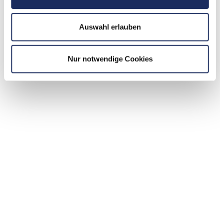
Auswahl erlauben
Nur notwendige Cookies
M Assist GmbH Top Consultant 2023: Stipo
Vukoja, Michael Messner, Christian Wulff und
Tim Bennemann (von links nach rechts) |
Copyright: KD Busch/compamedia
Über den Beratervergleich TOP
CONSULTANT
Entscheidend für die Auszeichnung mit dem
Qualitätssiegel TOP CONSULTANT ist eine